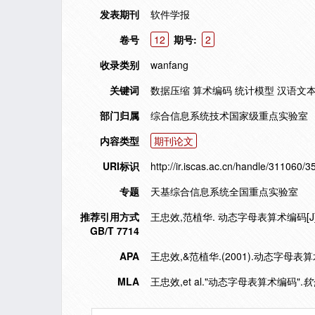
发表期刊
软件学报
卷号
12
期号:
2
收录类别
wanfang
关键词
数据压缩 算术编码 统计模型 汉语文
部门归属
综合信息系统技术国家级重点实验室
内容类型
期刊论文
URI标识
http://ir.iscas.ac.cn/handle/311060/3
专题
天基综合信息系统全国重点实验室
推荐引用方式
王忠效,范植华. 动态字母表算术编码[J]. 软
GB/T 7714
APA
王忠效,&范植华.(2001).动态字母表
MLA
王忠效,et al."动态字母表算术编码".
软