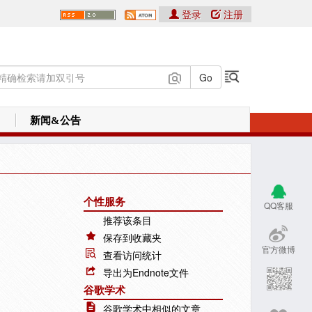
登录
注册
新闻&公告
个性服务
QQ客服
推荐该条目
保存到收藏夹
官方微博
查看访问统计
导出为Endnote文件
谷歌学术
谷歌学术中相似的文章