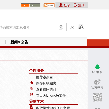
登录
注册
新闻&公告
个性服务
QQ客服
推荐该条目
保存到收藏夹
官方微博
查看访问统计
导出为Endnote文件
谷歌学术
谷歌学术中相似的文章