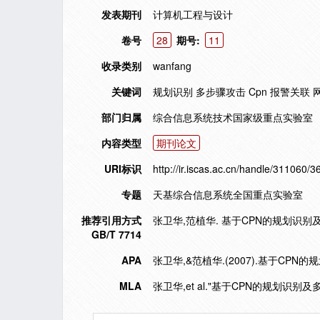
发表期刊
计算机工程与设计
卷号
28
期号:
11
收录类别
wanfang
关键词
规划识别 多步骤攻击 Cpn 报警关联 
部门归属
综合信息系统技术国家级重点实验室
内容类型
期刊论文
URI标识
http://ir.iscas.ac.cn/handle/311060/3
专题
天基综合信息系统全国重点实验室
推荐引用方式
张卫华,范植华. 基于CPN的规划识别及多步
GB/T 7714
APA
张卫华,&范植华.(2007).基于CP
MLA
张卫华,et al."基于CPN的规划识别