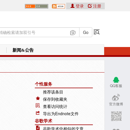
登录
注册
新闻&公告
个性服务
QQ客服
推荐该条目
保存到收藏夹
官方微博
查看访问统计
导出为Endnote文件
谷歌学术
谷歌学术中相似的文章