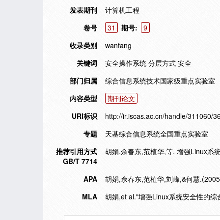
发表期刊
计算机工程
卷号
31
期号:
9
收录类别
wanfang
关键词
安全操作系统 分层方式 安全
部门归属
综合信息系统技术国家级重点实验室
内容类型
期刊论文
URI标识
http://ir.iscas.ac.cn/handle/311060/3
专题
天基综合信息系统全国重点实验室
推荐引用方式
胡娟,佘春东,范植华,等. 增强Linux系统
GB/T 7714
APA
胡娟,佘春东,范植华,刘峰,&何慧.(200
MLA
胡娟,et al."增强Linux系统安全性的