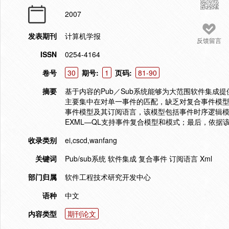
2007
发表期刊
计算机学报
反馈留言
ISSN
0254-4164
卷号
30
期号:
1
页码:
81-90
摘要
基于内容的Pub／Sub系统能够为大范围软件集
主要集中在对单一事件的匹配，缺乏对复合事件模型
事件模型及其订阅语言，该模型包括事件时序逻辑模
EXML—QL支持事件复合模型和模式；最后，依
收录类别
ei,cscd,wanfang
关键词
Pub/sub系统 软件集成 复合事件 订阅语言 Xml
部门归属
软件工程技术研究开发中心
语种
中文
内容类型
期刊论文