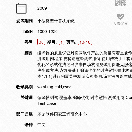
2009
发表期刊
小型微型计算机系统
反馈留言
ISSN
1000-1220
卷号
30
期号:
1
页码:
13-18
摘要
编译器的质量保证对提高软件产品的质量有着重要作
测试用例程序.要构造这些测试用例,使用传统手工构
优化的形式化描述出发来自动构造测试用例能克服这
序生成方法.该方法基于编译优化的时序逻辑描述构造
本4.1.1)进行的覆盖率测试实验表明,该方法可以
收录类别
wanfang,cnki,cscd
关键词
编译器测试 覆盖率 编译优化 时序逻辑 测试用例 Compiler Test 
Test Case
部门归属
基础软件国家工程研究中心
语种
中文