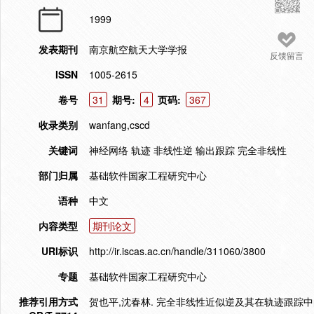
1999
发表期刊
南京航空航天大学学报
反馈留言
ISSN
1005-2615
卷号
31
期号:
4
页码:
367
收录类别
wanfang,cscd
关键词
神经网络 轨迹 非线性逆 输出跟踪 完全非线性
部门归属
基础软件国家工程研究中心
语种
中文
内容类型
期刊论文
URI标识
http://ir.iscas.ac.cn/handle/311060/3800
专题
基础软件国家工程研究中心
推荐引用方式
贺也平,沈春林. 完全非线性近似逆及其在轨迹跟踪中的应用[J