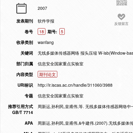
2007
发表期刊
软件学报
反馈留言
卷号
18
期号:
5
收录类别
wanfang
关键词
无线多媒体传感器网络 报头压缩 W-lsb(Window-basedleasts
部门归属
信息安全国家重点实验室
内容类型
期刊论文
URI标识
http://ir.iscas.ac.cn/handle/311060/3988
专题
信息安全国家重点实验室
推荐引用方式
周新运,孙利民,皇甫伟,等. 无线多媒体传感器网络中一种自
GB/T 7714
APA
周新运,孙利民,皇甫伟,&牛建伟.(2007).无线多