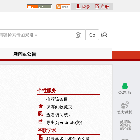
登录
注册
新闻&公告
个性服务
QQ客服
推荐该条目
保存到收藏夹
官方微博
查看访问统计
导出为Endnote文件
谷歌学术
谷歌学术中相似的文章