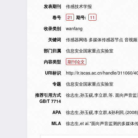
发表期刊
传感技术学报
卷号
21
期号:
11
收录类别
wanfang
关键词
传感器网络 多媒体传感器节点 音视频
部门归属
信息安全国家重点实验室
内容类型
期刊论文
URI标识
http://ir.iscas.ac.cn/handle/311060/4
专题
信息安全国家重点实验室
推荐引用方式
徐志生,孙玉砚,李立群,等. 面向声音监测
GB/T 7714
APA
徐志生,孙玉砚,李立群,&孙利民.(2
MLA
徐志生,et al."面向声音监测的多媒