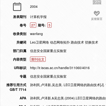
2004
发表期刊
计算机学报
反馈留言
卷号
27
期号:
5
收录类别
wanfang
关键词
Leo卫星网络 动态网络拓扑 路由技术 切换技术
部门归属
信息安全国家重点实验室
内容类型
期刊论文
URI标识
http://ir.iscas.ac.cn/handle/311060/4016
专题
信息安全国家重点实验室
推荐引用方式
孙利民,卢泽新,吴志美. LEO卫星网络的路由技术[J]. 计算
GB/T 7714
APA
孙利民,卢泽新,&吴志美.(2004).LEO卫星网络的路由