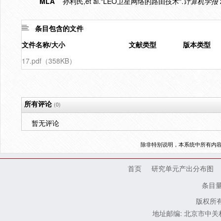
MLA
孙利民,et al."LEO卫星网络的路由技术".
计算机学报
条目包含的文件
文件名称/大小
文献类型
版本类型
17.pdf（358KB）
所有评论
(0)
暂无评论
除非特别说明，本系统中所有内
首页
研究单元产出分布图
条目
版权所有
地址邮编: 北京市中关村