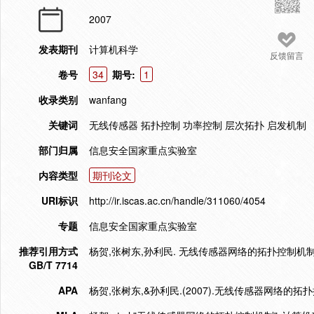
2007
发表期刊
计算机科学
反馈留言
卷号
34
期号:
1
收录类别
wanfang
关键词
无线传感器 拓扑控制 功率控制 层次拓扑 启发机制
部门归属
信息安全国家重点实验室
内容类型
期刊论文
URI标识
http://ir.iscas.ac.cn/handle/311060/4054
专题
信息安全国家重点实验室
推荐引用方式
杨贺,张树东,孙利民. 无线传感器网络的拓扑控制机制[J]. 
GB/T 7714
APA
杨贺,张树东,&孙利民.(2007).无线传感器网络的拓