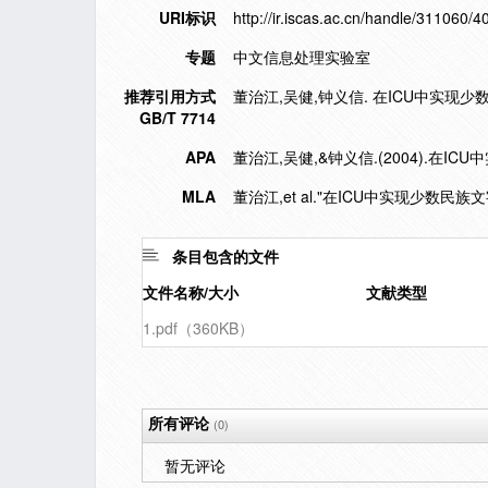
URI标识
http://ir.iscas.ac.cn/handle/311060/4
专题
中文信息处理实验室
推荐引用方式
董治江,吴健,钟义信. 在ICU中实现少数民族
GB/T 7714
APA
董治江,吴健,&钟义信.(2004).在I
MLA
董治江,et al."在ICU中实现少数民族
条目包含的文件
文件名称/大小
文献类型
1.pdf（360KB）
所有评论
(0)
暂无评论