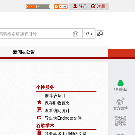
登录
注册
新闻&公告
个性服务
QQ客服
推荐该条目
保存到收藏夹
官方微博
查看访问统计
导出为Endnote文件
谷歌学术
谷歌学术中相似的文章