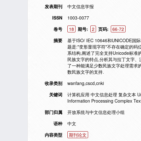
发表期刊
中文信息学报
ISSN
1003-0077
卷号
18
期号:
2
页码:
66-72
摘要
基于ISO/ IEC 10646和UNIC
题是:"变形显现字符"不存在确定的码
系结构,阐述了完全支持Unicode
民族文字的特点,分析其与拉丁文字、
了一种能满足少数民族文字处理需求的字体
数民族文字的支持.
收录类别
wanfang,cscd,cnki
关键词
计算机应用 中文信息处理 复杂文本 Unicode O
Information Processing Complex Tex
部门归属
开放系统与中文信息处理小组
语种
中文
内容类型
期刊论文