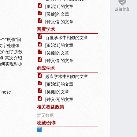
[董治江]的文章
反馈留言
[吴健]的文章
[钟义信]的文章
百度学术
百度学术中相似的文章
一个"瓶颈"问
[董治江]的文章
文字处理体
先介绍了少数
[吴健]的文章
点.其次介绍
[钟义信]的文章
如何实现对少
必应学术
必应学术中相似的文章
[董治江]的文章
[吴健]的文章
inese
[钟义信]的文章
相关权益政策
暂无数据
收藏/分享