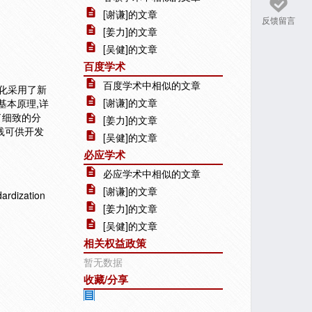
[谢谦]的文章
反馈留言
[姜力]的文章
[吴健]的文章
百度学术
百度学术中相似的文章
准化采用了新
[谢谦]的文章
基本原理,详
了细致的分
[姜力]的文章
践可供开发
[吴健]的文章
必应学术
必应学术中相似的文章
[谢谦]的文章
rdization
[姜力]的文章
[吴健]的文章
相关权益政策
暂无数据
收藏/分享