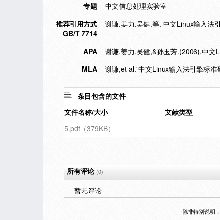
专题
中文信息处理实验室
推荐引用方式
谢谦,姜力,吴健,等. 中文Linux输入法引擎
GB/T 7714
APA
谢谦,姜力,吴健,&孙玉芳.(2006).中
MLA
谢谦,et al."中文Linux输入法引擎标准
条目包含的文件
文件名称/大小
文献类型
5.pdf（379KB）
所有评论
(0)
暂无评论
除非特别说明