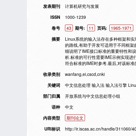
发表期刊
计算机研究与发展
ISSN
1000-1239
卷号
43
期号:
11
页码:
1965-1971
摘要
Linux系统的输入法存在多种框架和
的路线,有助于开发可适用于不同框架的
细说明了IME接口标准的重要特性和
析.标准的可行性需要IME示例实现
符合标准的IME时参考.最后,对该标
收录类别
wanfang,ei,cscd,cnki
关键词
中文信息处理 输入法 输入法引擎 Linux标准化 Chi
部门归属
开放系统与中文信息处理小组
语种
中文
内容类型
期刊论文
URI标识
http://ir.iscas.ac.cn/handle/311060/4