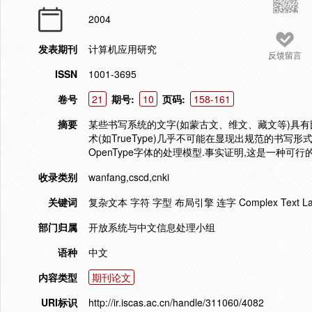
2004
发表期刊
计算机应用研究
反馈留言
ISSN
1001-3695
卷号
21
期号:
10
页码:
158-161
摘要
某些书写系统的文字(如蒙古文、维文、藏文等)具有
术(如TrueType)几乎不可能在显现出规范的书写形
OpenType字体的处理模型.事实证明,这是一种可行
收录类别
wanfang,cscd,cnki
关键词
复杂文本 字符 字型 布局引擎 连字 Complex Text Layout C
部门归属
开放系统与中文信息处理小组
语种
中文
内容类型
期刊论文
URI标识
http://ir.iscas.ac.cn/handle/311060/4082