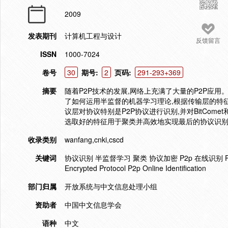
2009
发表期刊
计算机工程与设计
反馈留言
ISSN
1000-7024
卷号
30
期号:
2
页码:
291-293+369
摘要
随着P2P技术的发展,网络上充满了大量的P2P应用
了如何运用半监督的机器学习理论,根据传输层的特
议层对协议特别是P2P协议进行识别,并对BitCome
选取好的特征用于聚类并高效地实现最后的协议识
收录类别
wanfang,cnki,cscd
关键词
协议识别 半监督学习 聚类 协议加密 P2p 在线识别 P2p Protocol
Encrypted Protocol P2p Online Identification
部门归属
开放系统与中文信息处理小组
资助者
中国中文信息学会
语种
中文