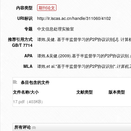
内容类型
期刊论文
URI标识
http://ir.iscas.ac.cn/handle/311060/4102
专题
中文信息处理实验室
推荐引用方式
谭炜,吴健. 基于半监督学习的P2P协议识别[J]. 计算机工程与
GB/T 7714
APA
谭炜,&吴健.(2009).基于半监督学习的P2P协议识别.
MLA
谭炜,et al."基于半监督学习的P2P协议识别".
计算机
条目包含的文件
文件名称/大小
文献类型
版本类型
17.pdf（403KB）
所有评论
(0)