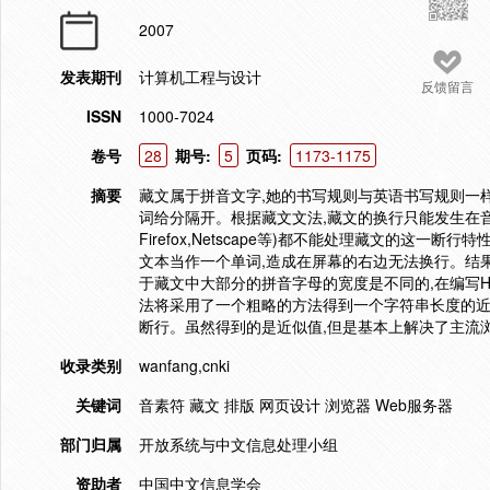
2007
发表期刊
计算机工程与设计
反馈留言
ISSN
1000-7024
卷号
28
期号:
5
页码:
1173-1175
摘要
藏文属于拼音文字,她的书写规则与英语书写规则一样
词给分隔开。根据藏文文法,藏文的换行只能发生在
Firefox,Netscape等)都不能处理藏文的这一
文本当作一个单词,造成在屏幕的右边无法换行。结
于藏文中大部分的拼音字母的宽度是不同的,在编写
法将采用了一个粗略的方法得到一个字符串长度的近
断行。虽然得到的是近似值,但是基本上解决了主流
收录类别
wanfang,cnki
关键词
音素符 藏文 排版 网页设计 浏览器 Web服务器
部门归属
开放系统与中文信息处理小组
资助者
中国中文信息学会