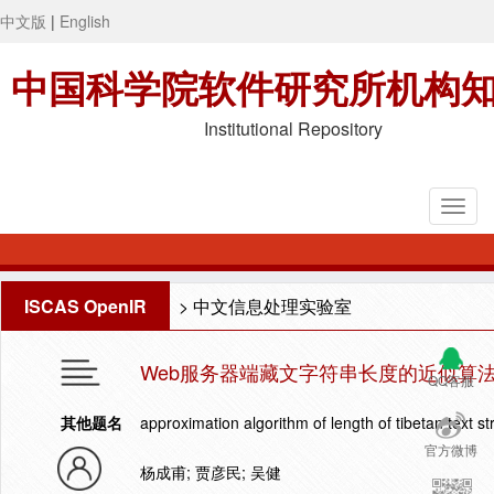
中文版
|
English
中国科学院软件研究所机构
Institutional Repository
ISCAS OpenIR
>
中文信息处理实验室
Web服务器端藏文字符串长度的近似算
QQ客服
其他题名
approximation algorithm of length of tibetan text s
官方微博
杨成甫; 贾彦民; 吴健