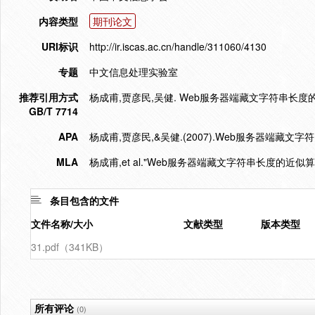
内容类型
期刊论文
URI标识
http://ir.iscas.ac.cn/handle/311060/4130
专题
中文信息处理实验室
推荐引用方式
杨成甫,贾彦民,吴健. Web服务器端藏文字符串长度的近似算法
GB/T 7714
APA
杨成甫,贾彦民,&吴健.(2007).Web服务器端藏文
MLA
杨成甫,et al."Web服务器端藏文字符串长度的近似算
条目包含的文件
文件名称/大小
文献类型
版本类型
31.pdf（341KB）
所有评论
(0)