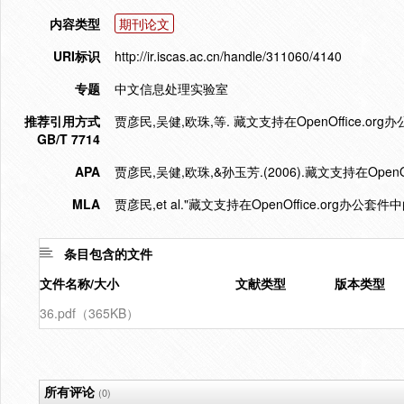
内容类型
期刊论文
URI标识
http://ir.iscas.ac.cn/handle/311060/4140
专题
中文信息处理实验室
推荐引用方式
贾彦民,吴健,欧珠,等. 藏文支持在OpenOffice.org办公
GB/T 7714
APA
贾彦民,吴健,欧珠,&孙玉芳.(2006).藏文支持在OpenO
MLA
贾彦民,et al."藏文支持在OpenOffice.org办公套件
条目包含的文件
文件名称/大小
文献类型
版本类型
36.pdf（365KB）
所有评论
(0)