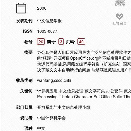
2006
发表期刊
中文信息学报
反馈留言
ISSN
1003-0077
卷号
20
期号:
3
页码:
49
摘要
办公套件是人们日常应用最为广泛的信息处理软件之
的“瓶颈”.开源项目OpenOffice.org的不断发展和
为源代码基础,采用藏文编码字符集（扩充集A）国家
决了藏文文本自动断行的问题,能够满足藏语文用户日
收录类别
wanfang,cscd,cnki
关键词
计算机应用 中文信息处理 藏文字符集 办公套件 藏文信息处理 文本断
Processing Tibetan Character Set Office Suite Tib
部门归属
开放系统与中文信息处理小组
资助者
中国计算机学会
语种
中文