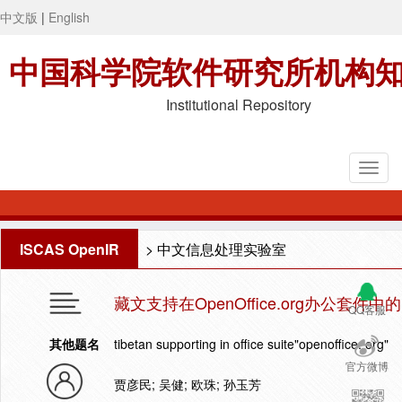
中文版
|
English
中国科学院软件研究所机构
Institutional Repository
ISCAS OpenIR
>
中文信息处理实验室
藏文支持在OpenOffice.org办公套件中
QQ客服
其他题名
tibetan supporting in office suite"openoffice. org"
官方微博
贾彦民; 吴健; 欧珠; 孙玉芳