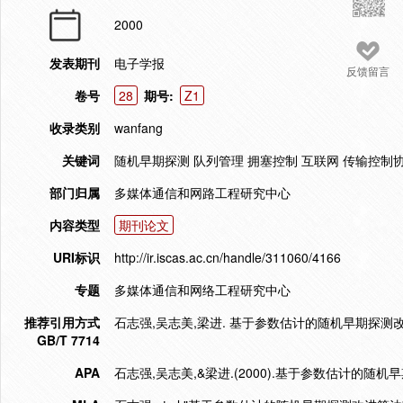
2000
发表期刊
电子学报
反馈留言
卷号
28
期号:
Z1
收录类别
wanfang
关键词
随机早期探测 队列管理 拥塞控制 互联网 传输控制
部门归属
多媒体通信和网路工程研究中心
内容类型
期刊论文
URI标识
http://ir.iscas.ac.cn/handle/311060/4166
专题
多媒体通信和网络工程研究中心
推荐引用方式
石志强,吴志美,梁进. 基于参数估计的随机早期探测改进算法[
GB/T 7714
APA
石志强,吴志美,&梁进.(2000).基于参数估计的随机