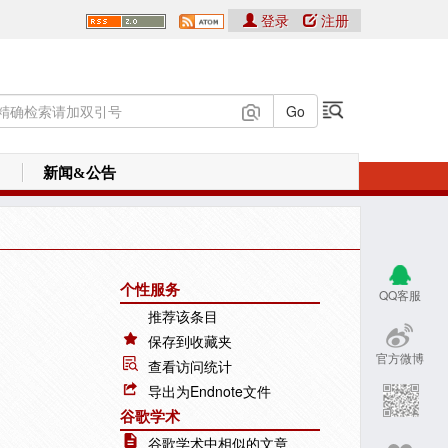
登录
注册
新闻&公告
个性服务
QQ客服
推荐该条目
保存到收藏夹
官方微博
查看访问统计
导出为Endnote文件
谷歌学术
谷歌学术中相似的文章