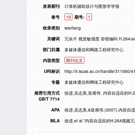
发表期刊
计算机辅助设计与图形学学报
卷号
19
期号:
1
收录类别
wanfang
关键词
冗余片 视觉敏感度 容错编码 H.264/av
部门归属
多媒体通信和网路工程研究中心
内容类型
期刊论文
URI标识
http://ir.iscas.ac.cn/handle/311060/4
专题
多媒体通信和网络工程研究中心
推荐引用方式
徐进,吴志美,皇甫伟. 内容自适应的H.26
GB/T 7714
APA
徐进,吴志美,&皇甫伟.(2007).内容
MLA
徐进,et al."内容自适应的H.264视频