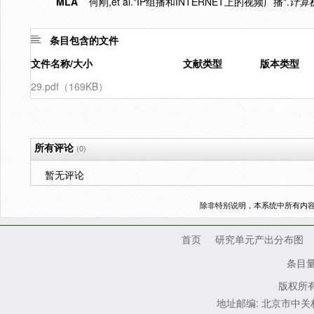
MLA
何刚,et al."IP组播和INTERNET上的视频广播".
计算
条目包含的文件
文件名称/大小
文献类型
版本类型
29.pdf（169KB）
所有评论
(0)
暂无评论
除非特别说明，本系统中所有内
首页
研究单元产出分布图
条目
版权所有
地址邮编: 北京市中关村