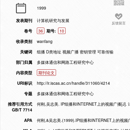
1999
发表期刊
计算机研究与发展
反馈留言
卷号
36
期号:
10
收录类别
wanfang
关键词
组播 D类地址 视频广播 密钥管理 可靠传输
部门归属
多媒体通信和网路工程研究中心
内容类型
期刊论文
URI标识
http://ir.iscas.ac.cn/handle/311060/4214
专题
多媒体通信和网络工程研究中心
推荐引用方式
何刚,吴志美. IP组播和INTERNET上的视频广播[J]. 计
GB/T 7714
APA
何刚,&吴志美.(1999).IP组播和INTERNET上的视频