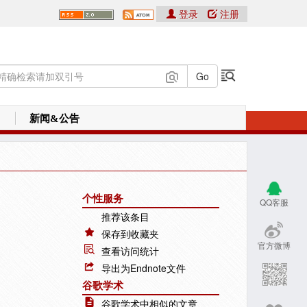
登录
注册
新闻&公告
个性服务
QQ客服
推荐该条目
保存到收藏夹
官方微博
查看访问统计
导出为Endnote文件
谷歌学术
谷歌学术中相似的文章