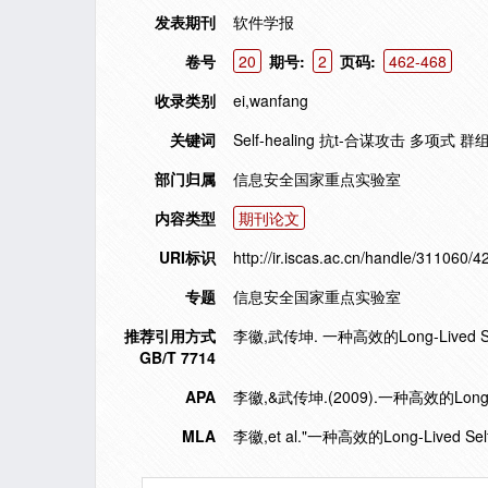
发表期刊
软件学报
卷号
20
期号:
2
页码:
462-468
收录类别
ei,wanfang
关键词
Self-healing 抗t-合谋攻击 多项式
部门归属
信息安全国家重点实验室
内容类型
期刊论文
URI标识
http://ir.iscas.ac.cn/handle/311060/4
专题
信息安全国家重点实验室
推荐引用方式
李徽,武传坤. 一种高效的Long-Lived Sel
GB/T 7714
APA
李徽,&武传坤.(2009).一种高效的Long-L
MLA
李徽,et al."一种高效的Long-Lived Se