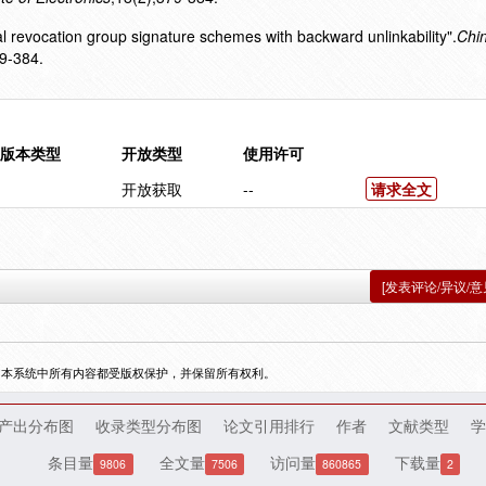
ocal revocation group signature schemes with backward unlinkability".
Chi
9-384.
版本类型
开放类型
使用许可
开放获取
--
请求全文
[发表评论/异议/意
，本系统中所有内容都受版权保护，并保留所有权利。
产出分布图
收录类型分布图
论文引用排行
作者
文献类型
学
条目量
全文量
访问量
下载量
9806
7506
860865
2