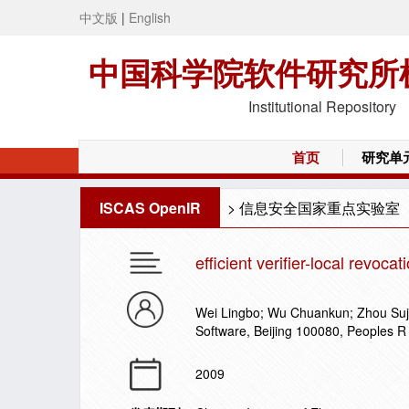
中文版
|
English
中国科学院软件研究所
Institutional Repository
首页
研究单
ISCAS OpenIR
>
信息安全国家重点实验室
efficient verifier-local revoc
Wei Lingbo; Wu Chuankun; Zhou Suji
Software, Beijing 100080, Peoples R
2009