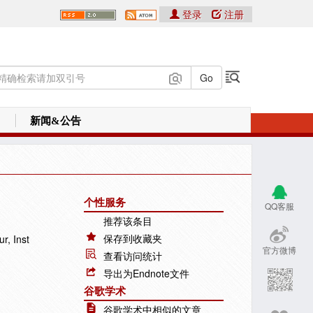
登录
注册
新闻&公告
个性服务
QQ客服
推荐该条目
保存到收藏夹
r, Inst
官方微博
查看访问统计
导出为Endnote文件
谷歌学术
谷歌学术中相似的文章