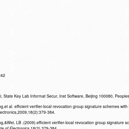
242
State Key Lab Informat Secur, Inst Software, Beijing 100080, People
t al. efficient verifier-local revocation group signature schemes wit
 Electronics,2009,18(2):379-384.
Wei, LB .(2009).efficient verifier-local revocation group signature 
te of Electronics
,18(2),379-384.