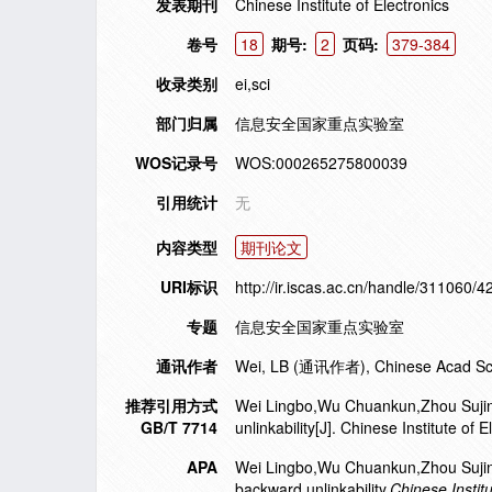
发表期刊
Chinese Institute of Electronics
卷号
18
期号:
2
页码:
379-384
收录类别
ei,sci
部门归属
信息安全国家重点实验室
WOS记录号
WOS:000265275800039
引用统计
无
内容类型
期刊论文
URI标识
http://ir.iscas.ac.cn/handle/311060/4
专题
信息安全国家重点实验室
通讯作者
Wei, LB (通讯作者), Chinese Acad Sci, 
推荐引用方式
Wei Lingbo,Wu Chuankun,Zhou Sujing,e
GB/T 7714
unlinkability[J]. Chinese Institute of
APA
Wei Lingbo,Wu Chuankun,Zhou Sujing,&
backward unlinkability.
Chinese Institu