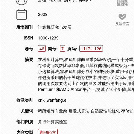
袁娥; 张云泉; 刘芳芳; 孙相征
2009
反馈留言
发表期刊
计算机研究与发展
ISSN
1000-1239
卷号
46
期号:
7
页码:
1117-1126
摘要
在科学计算中,稀疏矩阵向量乘(SpMV)是一个十分
存储访问次数比率非常低,且其存储访问模式极为不
小选择算法,将稀疏矩阵分成小的稠密分块,重用保存在
件包所采用的若干关键优化技术,并进行了实际应用性
的调用次数要达到上百次的量级,才能抵消由于应用
Pentium4和AMD Athlon平台上,测试了10个矩阵,
收录类别
cnki,wanfang,ei
关键词
稀疏矩阵向量乘 启发式算法 自适应性能优化 存储访
部门归属
并行计算实验室
内容类型
期刊论文