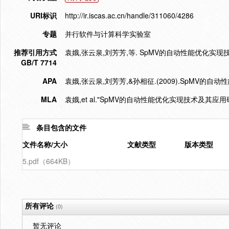
URI标识
http://ir.iscas.ac.cn/handle/311060/4286
专题
并行软件与计算科学实验室
推荐引用方式
袁娥,张云泉,刘芳芳,等. SpMV的自动性能优化实现技术及其
GB/T 7714
APA
袁娥,张云泉,刘芳芳,&孙相征.(2009).SpMV的
MLA
袁娥,et al."SpMV的自动性能优化实现技术及其应用研
条目包含的文件
文件名称/大小
文献类型
版本类型
5.pdf（664KB）
所有评论
(0)
暂无评论