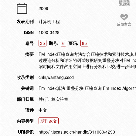
2009
发表期刊
计算机工程
反馈留言
ISSN
1000-3428
卷号
35
期号:
6
页码:
85
摘要
FM-index压缩查询方法结合压缩技术和索引技
过理论分析和详细的测试数据研究重叠分块对FM-inde
缩时间和文件占用空间上进行分析和比较,进一步证明了
收录类别
cnki,wanfang,cscd
关键词
Fm-index算法 重叠分块 压缩查询 Fm-index Algorithm O
部门归属
并行计算实验室
语种
中文
内容类型
期刊论文
URI标识
http://ir.iscas.ac.cn/handle/311060/4290