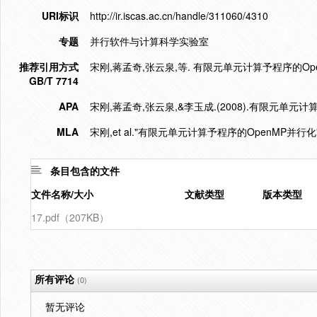
URI标识
http://ir.iscas.ac.cn/handle/311060/4310
专题
并行软件与计算科学实验室
推荐引用方式
宋刚,蒋孟奇,张云泉,等. 有限元单元计算予程序的OpenMP并
GB/T 7714
APA
宋刚,蒋孟奇,张云泉,&李玉成.(2008).有限元单元计
MLA
宋刚,et al."有限元单元计算予程序的OpenMP并行化"
条目包含的文件
文件名称/大小
文献类型
版本类型
17.pdf（207KB）
所有评论
(0)
暂无评论