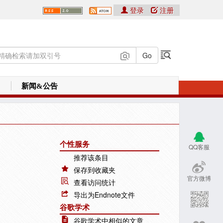
登录
注册
新闻&公告
个性服务
QQ客服
推荐该条目
保存到收藏夹
官方微博
查看访问统计
导出为Endnote文件
谷歌学术
谷歌学术中相似的文章