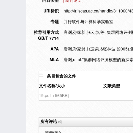
内容类型
期刊论文
URI标识
http://ir.iscas.ac.cn/handle/311060/4
专题
并行软件与计算科学实验室
推荐引用方式
唐渊,孙家昶,张云泉,等. 集群网络评测模型的新
GB/T 7714
APA
唐渊,孙家昶,张云泉,&张林波.(2005
MLA
唐渊,et al."集群网络评测模型的新探索
条目包含的文件
文件名称/大小
文献类型
19.pdf（565KB）
所有评论
(0)
暂无评论