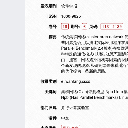
发表期刊
软件学报
ISSN
1000-9825
卷号
16
期号:
6
页码:
1131-1139
摘要
传统集群网络(cluster area n
些因素是否足以描述实际应用程序在集
Parallel Benchmark(2.4版
种特殊的通信模式(LU模式)所严重影
由、拥塞、网络拓扑结构等因素的.因
个新发现的现象.从研究结果来看,这
的优化提供一些新的思路.
收录类别
ei,wanfang,cscd
关键词
集群网络(Clan)评测模型 Npb Linux集群系
Npb (Nas Parallel Benchmarks) Linu
部门归属
并行计算实验室
语种
中文