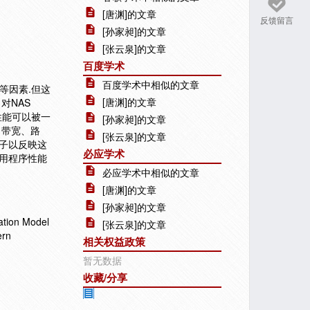
[唐渊]的文章
反馈留言
[孙家昶]的文章
[张云泉]的文章
百度学术
百度学术中相似的文章
构等因素.但这
[唐渊]的文章
对NAS
通信性能可以被一
[孙家昶]的文章
、带宽、路
[张云泉]的文章
子以反映这
必应学术
用程序性能
必应学术中相似的文章
[唐渊]的文章
[孙家昶]的文章
ion Model
[张云泉]的文章
ern
相关权益政策
暂无数据
收藏/分享