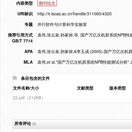
内容类型
期刊论文
URI标识
http://ir.iscas.ac.cn/handle/311060/4320
专题
并行软件与计算科学实验室
推荐引用方式
袁伟,张云泉,孙家昶,等. 国产万亿次机群系统NPB性能测试分析
GB/T 7714
APA
袁伟,张云泉,孙家昶,&李玉成.(2005).国产万亿次
MLA
袁伟,et al."国产万亿次机群系统NPB性能测试分析".
条目包含的文件
文件名称/大小
文献类型
版本类型
22.pdf（212KB）
所有评论
(0)