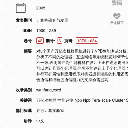
2005
发表期刊
计算机研究与发展
反馈留言
ISSN
1000-1239
卷号
42
期号:
6
页码:
1079-1084
摘要
对3个国产万亿次机群系统进行了NPB性能测试分析
分析了不同的处理器、互连网络等系统配置对NPB性
不一致,表明国产高性能机群在设计上正在逐渐走出同
可以达到几百个处理器,但尚不能达到上千个处理器,
并行可扩展性和应用程序对机器运算潜能的利用还需
合通信和细粒度通信能力的支持亟需提高.
收录类别
wanfang,cscd
关键词
万亿次机群 性能评测 Npb Npb Tera-scale Cluster Syste
部门归属
并行计算实验室
语种
中文