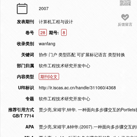
2007
发表期刊
计算机工程与设计
反馈留言
卷号
28
期号:
8
收录类别
wanfang
关键词
协作 门户 类型匹配 可扩展标记语言 类型转换
部门归属
软件工程技术研究开发中心
内容类型
期刊论文
URI标识
http://ir.iscas.ac.cn/handle/311060/4368
专题
软件工程技术研究开发中心
推荐引用方式
贾少亮,宋靖宇,钟华. 一种面向多步骤交互的Portlets协作
GB/T 7714
APA
贾少亮,宋靖宇,&钟华.(2007).一种面向多步骤交互的Po