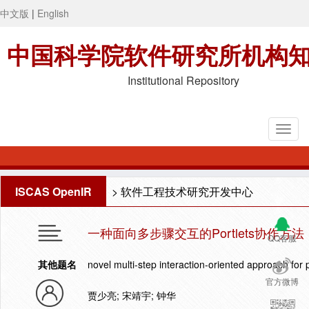
中文版
|
English
中国科学院软件研究所机构
Institutional Repository
ISCAS OpenIR
>
软件工程技术研究开发中心
一种面向多步骤交互的Portlets协作方法
QQ客服
其他题名
novel multi-step interaction-oriented approach for 
官方微博
贾少亮; 宋靖宇; 钟华