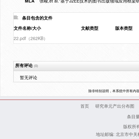
MLA
张峻,et al."基于J2EE技术的图书出版领域应用框架研
条目包含的文件
文件名称/大小
文献类型
版本类型
22.pdf（262KB）
所有评论
(0)
暂无评论
除非特别说明，本系统中所有内
首页
研究单元产出分布图
条目
版权所有
地址邮编: 北京市中关村