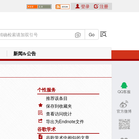
登录
注册
新闻&公告
个性服务
QQ客服
推荐该条目
保存到收藏夹
官方微博
查看访问统计
导出为Endnote文件
谷歌学术
谷歌学术中相似的文章