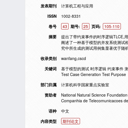
发表期刊
计算机工程与应用
ISSN
1002-8331
卷号
43
期号:
25
页码:
105-110
摘要
提出了带约束事件的时序逻辑TLCE
阐述了一种基于模型的并发系统测试框
究中所生成的测试用例集显著优于随机
收录类别
wanfang,cscd
关键词
基于模型的测试 时序逻辑 约束事件 测试用例生成 测
Test Case Generation Test Purpose
部门归属
计算机科学国家重点实验室
资助者
National Natural Science Foundation 
Companhia de Telecomunicacoes de 
语种
中文
内容类型
期刊论文