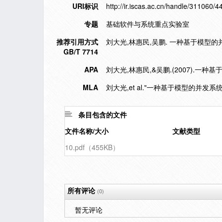
URI标识
http://ir.iscas.ac.cn/handle/311060/4
专题
基础软件与系统重点实验室
推荐引用方式
刘大光,林惠民,吴鹏. 一种基于模型的并发系
GB/T 7714
APA
刘大光,林惠民,&吴鹏.(2007).一
MLA
刘大光,et al."一种基于模型的并发系
条目包含的文件
文件名称/大小
文献类型
10.pdf（455KB）
所有评论
(0)
暂无评论