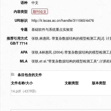
语种
中文
内容类型
期刊论文
URI标识
http://ir.iscas.ac.cn/handle/311060/4476
专题
基础软件与系统重点实验室
推荐引用方式
张轶,林惠民. 带复杂数据结构的模型检测工具[J]. 计算机研究
GB/T 7714
APA
张轶,&林惠民.(2004).带复杂数据结构的模型检测工
MLA
张轶,et al."带复杂数据结构的模型检测工具".
计算机
条目包含的文件
文件名称/大小
文献类型
版本类型
14.pdf（437KB）