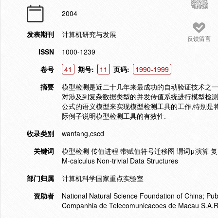
2004
发表期刊
计算机研究与发展
反馈留言
ISSN
1000-1239
卷号
41
期号:
11
页码:
1990-1999
摘要
模型检测是近二十几年来最成功的自动验证技术之一
对涉及到复杂数据类型的并发传值系统进行模型检测
公式的语义模型来实现模型检测工具的工作,特别是
际例子说明模型检测工具的有效性.
收录类别
wanfang,cscd
关键词
模型检测 传值进程 带赋值符号迁移图 谓词μ演算 复杂数据结构 Mode
Μ-calculus Non-trivial Data Structures
部门归属
计算机科学国家重点实验室
资助者
National Natural Science Foundation of China; Pub
Companhia de Telecomunicacoes de Macau S.A.R.