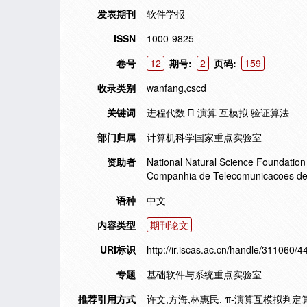
发表期刊
软件学报
ISSN
1000-9825
卷号
12
期号:
2
页码:
159
收录类别
wanfang,cscd
关键词
进程代数 Π-演算 互模拟 验证算法
部门归属
计算机科学国家重点实验室
资助者
National Natural Science Foundation 
Companhia de Telecomunicacoes de 
语种
中文
内容类型
期刊论文
URI标识
http://ir.iscas.ac.cn/handle/311060/4
专题
基础软件与系统重点实验室
推荐引用方式
许文,方海,林惠民. π-演算互模拟判定算法的