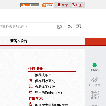
登录
注册
新闻&公告
个性服务
QQ客服
推荐该条目
保存到收藏夹
官方微博
查看访问统计
导出为Endnote文件
谷歌学术
谷歌学术中相似的文章