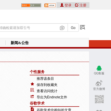
登录
注册
新闻&公告
个性服务
QQ客服
推荐该条目
保存到收藏夹
官方微博
查看访问统计
导出为Endnote文件
谷歌学术
谷歌学术中相似的文章