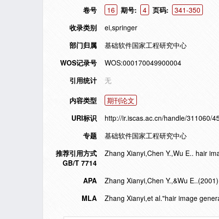
卷号
16
期号:
4
页码:
341-350
收录类别
ei,springer
部门归属
基础软件国家工程研究中心
WOS记录号
WOS:000170049900004
引用统计
无
内容类型
期刊论文
URI标识
http://ir.iscas.ac.cn/handle/311060/4
专题
基础软件国家工程研究中心
推荐引用方式
Zhang Xianyi,Chen Y.,Wu E.. hair ima
GB/T 7714
APA
Zhang Xianyi,Chen Y.,&Wu E..(2001).
MLA
Zhang Xianyi,et al."hair image gener