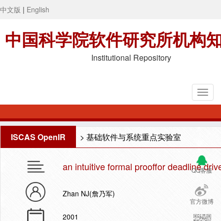
中文版
|
English
中国科学院软件研究所机构
Institutional Repository
ISCAS OpenIR
>
基础软件与系统重点实验室
an intuitive formal prooffor deadline dri
QQ客服
Zhan NJ(詹乃军)
官方微博
2001