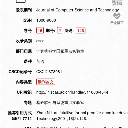
发表期刊
Journal of Computer Science and Technology
ISSN
1000-9000
反馈留言
卷号
16
期号:
2
页码:
146
收录类别
cscd
部门归属
计算机科学国家重点实验室
语种
英语
CSCD记录号
CSCD:673081
内容类型
期刊论文
URI标识
http://ir.iscas.ac.cn/handle/311060/4544
专题
基础软件与系统重点实验室
推荐引用方式
Zhan NJ. an intuitive formal prooffor deadline dri
GB/T 7714
Technology,2001,16(2):146.