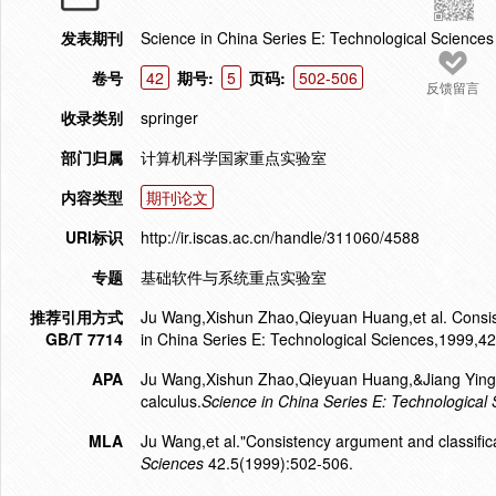
发表期刊
Science in China Series E: Technological Sciences
卷号
42
期号:
5
页码:
502-506
反馈留言
收录类别
springer
部门归属
计算机科学国家重点实验室
内容类型
期刊论文
URI标识
http://ir.iscas.ac.cn/handle/311060/4588
专题
基础软件与系统重点实验室
推荐引用方式
Ju Wang,Xishun Zhao,Qieyuan Huang,et al. Consist
GB/T 7714
in China Series E: Technological Sciences,1999,4
APA
Ju Wang,Xishun Zhao,Qieyuan Huang,&Jiang Ying.(
calculus.
Science in China Series E: Technological
MLA
Ju Wang,et al."Consistency argument and classifica
Sciences
42.5(1999):502-506.