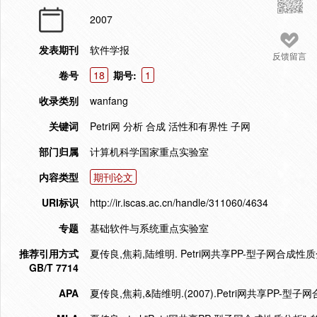
2007
发表期刊
软件学报
反馈留言
卷号
18
期号:
1
收录类别
wanfang
关键词
Petri网 分析 合成 活性和有界性 子网
部门归属
计算机科学国家重点实验室
内容类型
期刊论文
URI标识
http://ir.iscas.ac.cn/handle/311060/4634
专题
基础软件与系统重点实验室
推荐引用方式
夏传良,焦莉,陆维明. Petri网共享PP-型子网合成性质分析[
GB/T 7714
APA
夏传良,焦莉,&陆维明.(2007).Petri网共享PP-型