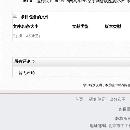
MLA
夏传良,et al."Petri网共享PP-型子网合成性质分析".
条目包含的文件
文件名称/大小
文献类型
版本类型
7.pdf（459KB）
所有评论
(0)
暂无评论
除非特别说明，本系统中所有内
首页
研究单元产出分布图
条目
版权所有
地址邮编: 北京市中关村