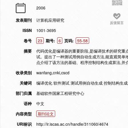
2006
发表期刊
计算机应用研究
反馈留言
ISSN
1001-3695
卷号
23
期号:
6
页码:
55-58
摘要
代码优化是编译器的重要阶段,是编译技术的研究重
试。提出了一种测试用例自动生成方法,能直观简单
点介绍了该方法的基础、程序控制结构生成算法,并
收录类别
wanfang,cnki,cscd
关键词
编译优化 软件测试 测试用例自动生成 控制结构生成
部门归属
基础软件国家工程研究中心
语种
中文
内容类型
期刊论文
URI标识
http://ir.iscas.ac.cn/handle/311060/4674