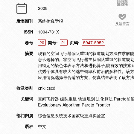
2008
发表期刊
系统仿真学报
反馈留言
ISSN
1004-731X
卷号
20
期号:
21
页码:
5947-5952
摘要
现有的空间飞行器编队重组的轨道规划方法在求解能
怎么选择的。将空间飞行器主从编队重组的轨道规划
用特定的染色体表示方法和进化算子,能有效的搜索
优秀个体具有较大的选中概率和前沿的多样性。该方
应用情况选择最合适的方案。仿真结果表明了该方
收录类别
cnki,cscd
关键词
空间飞行器 编队重组 轨道规划 进化算法 Pareto前沿 Spacecraf
Evolutionary Algorithm Pareto Frontier
部门归属
综合信息系统技术国家级重点实验室
语种
中文