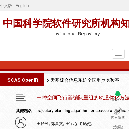
中文版
|
English
中国科学院软件研究所机构
Institutional Repository
ISCAS OpenIR
>
天基综合信息系统全国重点实验室
一种空间飞行器编队重组的轨道优化方
QQ客服
其他题名
trajectory planning algorithm for spacecraft format
官方微博
王抒雁; 郑昌文; 王宇心; 胡晓惠