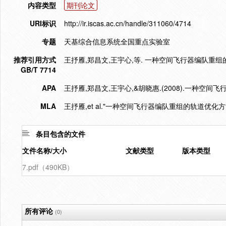
内容类型
期刊论文
URI标识
http://ir.iscas.ac.cn/handle/311060/4714
专题
天基综合信息系统全国重点实验室
推荐引用方式
王抒雁,郑昌文,王宇心,等. 一种空间飞行器编队重组的轨道优化
GB/T 7714
APA
王抒雁,郑昌文,王宇心,&胡晓惠.(2008).一种空
MLA
王抒雁,et al."一种空间飞行器编队重组的轨道优化方法
条目包含的文件
文件名称/大小
文献类型
版本类型
7.pdf（490KB）
所有评论
(0)