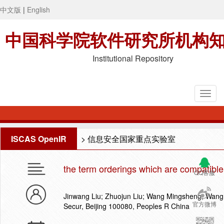
中文版
|
English
中国科学院软件研究所机构
Institutional Repository
ISCAS OpenIR
>
信息安全国家重点实验室
the term orderings which are compatible 
QQ客服
Jinwang Liu; Zhuojun Liu; Wang Mingsheng; Wang
官方微博
Secur, Beijing 100080, Peoples R China