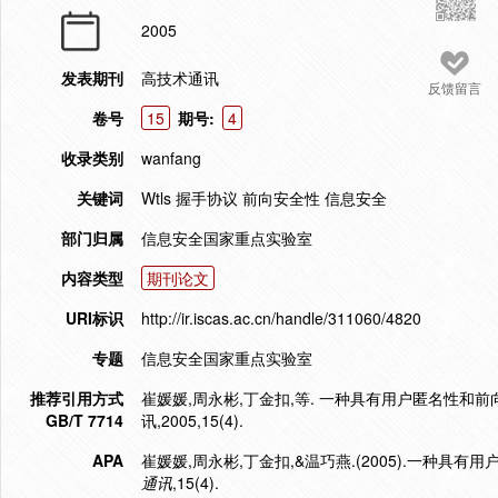
2005
发表期刊
高技术通讯
反馈留言
卷号
15
期号:
4
收录类别
wanfang
关键词
Wtls 握手协议 前向安全性 信息安全
部门归属
信息安全国家重点实验室
内容类型
期刊论文
URI标识
http://ir.iscas.ac.cn/handle/311060/4820
专题
信息安全国家重点实验室
推荐引用方式
崔媛媛,周永彬,丁金扣,等. 一种具有用户匿名性和前
GB/T 7714
讯,2005,15(4).
APA
崔媛媛,周永彬,丁金扣,&温巧燕.(2005).一种
通讯
,15(4).