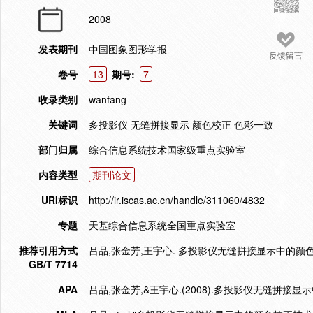
2008
发表期刊
中国图象图形学报
反馈留言
卷号
13
期号:
7
收录类别
wanfang
关键词
多投影仪 无缝拼接显示 颜色校正 色彩一致
部门归属
综合信息系统技术国家级重点实验室
内容类型
期刊论文
URI标识
http://ir.iscas.ac.cn/handle/311060/4832
专题
天基综合信息系统全国重点实验室
推荐引用方式
吕品,张金芳,王宇心. 多投影仪无缝拼接显示中的颜色校正技
GB/T 7714
APA
吕品,张金芳,&王宇心.(2008).多投影仪无缝拼接