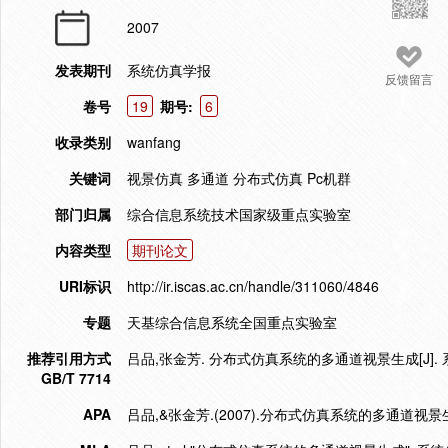
2007
发表期刊
系统仿真学报
反馈留言
卷号
19
期号:
6
收录类别
wanfang
关键词
视景仿真 多通道 分布式仿真 Pc机群
部门归属
综合信息系统技术国家级重点实验室
内容类型
期刊论文
URI标识
http://ir.iscas.ac.cn/handle/311060/4846
专题
天基综合信息系统全国重点实验室
推荐引用方式
吕品,张金芳. 分布式仿真系统的多通道视景生成[J]. 系统
GB/T 7714
APA
吕品,&张金芳.(2007).分布式仿真系统的多通道视景