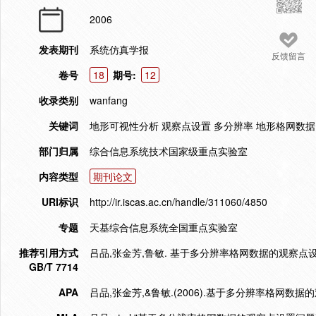
2006
发表期刊
系统仿真学报
反馈留言
卷号
18
期号:
12
收录类别
wanfang
关键词
地形可视性分析 观察点设置 多分辨率 地形格网数据
部门归属
综合信息系统技术国家级重点实验室
内容类型
期刊论文
URI标识
http://ir.iscas.ac.cn/handle/311060/4850
专题
天基综合信息系统全国重点实验室
推荐引用方式
吕品,张金芳,鲁敏. 基于多分辨率格网数据的观察点设置问题研
GB/T 7714
APA
吕品,张金芳,&鲁敏.(2006).基于多分辨率格网数