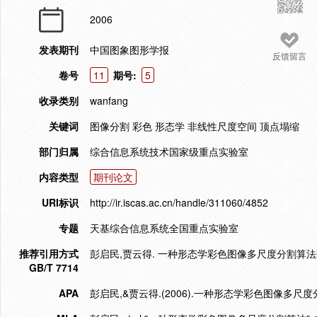
2006
发表期刊
中国图象图形学报
反馈留言
卷号
11
期号:
5
收录类别
wanfang
关键词
图像分割 彩色 形态学 非线性尺度空间 顶点塌缩
部门归属
综合信息系统技术国家级重点实验室
内容类型
期刊论文
URI标识
http://ir.iscas.ac.cn/handle/311060/4852
专题
天基综合信息系统全国重点实验室
推荐引用方式
彭启民,贾云得. 一种形态学彩色图像多尺度分割算法[J]. 
GB/T 7714
APA
彭启民,&贾云得.(2006).一种形态学彩色图像多尺度