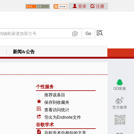
登录
注册
新闻&公告
个性服务
QQ客服
推荐该条目
保存到收藏夹
官方微博
查看访问统计
导出为Endnote文件
谷歌学术
谷歌学术中相似的文章