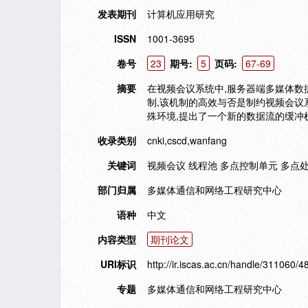
发表期刊
计算机应用研究
ISSN
1001-3695
卷号
23
期号:
5
页码:
67-69
摘要
在视频会议系统中,服务器端多媒体数
制,该机制的高效与否是制约视频会议
殊环境,提出了一个新的数据流的缓冲
收录类别
cnki,cscd,wanfang
关键词
视频会议 线程池 多点控制单元 多点
部门归属
多媒体通信和网络工程研究中心
语种
中文
内容类型
期刊论文
URI标识
http://ir.iscas.ac.cn/handle/311060/4
专题
多媒体通信和网络工程研究中心