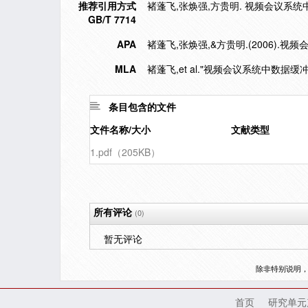
推荐引用方式
褚蓬飞,张焕强,方贵明. 视频会议系统中数据
GB/T 7714
APA
褚蓬飞,张焕强,&方贵明.(2006).
MLA
褚蓬飞,et al."视频会议系统中数据缓
条目包含的文件
文件名称/大小
文献类型
1.pdf（205KB）
所有评论
(0)
暂无评论
除非特别说明
首页
研究单元