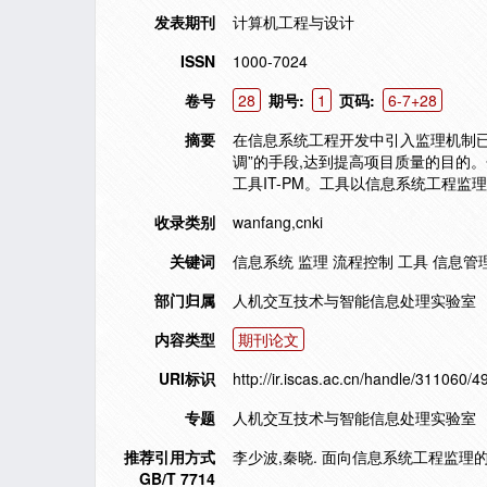
发表期刊
计算机工程与设计
ISSN
1000-7024
卷号
28
期号:
1
页码:
6-7+28
摘要
在信息系统工程开发中引入监理机制已
调”的手段,达到提高项目质量的目的
工具IT-PM。工具以信息系统工程
收录类别
wanfang,cnki
关键词
信息系统 监理 流程控制 工具 信息管
部门归属
人机交互技术与智能信息处理实验室
内容类型
期刊论文
URI标识
http://ir.iscas.ac.cn/handle/311060/4
专题
人机交互技术与智能信息处理实验室
推荐引用方式
李少波,秦晓. 面向信息系统工程监理的软件工具
GB/T 7714