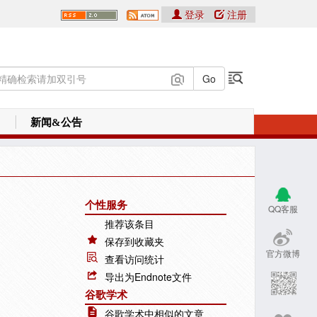
登录
注册
新闻&公告
个性服务
QQ客服
推荐该条目
保存到收藏夹
官方微博
查看访问统计
导出为Endnote文件
谷歌学术
谷歌学术中相似的文章