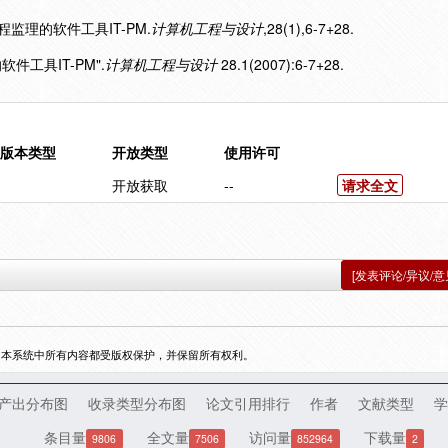
工程监理的软件工具IT-PM.
计算机工程与设计
,28(1),6-7+28.
软件工具IT-PM".
计算机工程与设计
28.1(2007):6-7+28.
版本类型
开放类型
使用许可
开放获取
--
请求全文
[发表评论/异议/意
，本系统中所有内容都受版权保护，并保留所有权利。
产出分布图
收录类型分布图
论文引用排行
作者
文献类型
学
条目量
全文量
访问量
下载量
9806
7506
852964
2