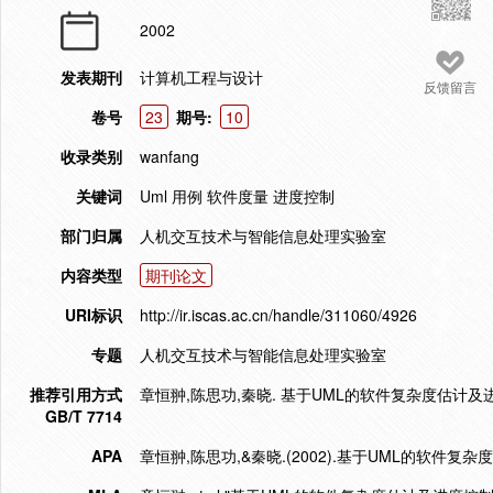
2002
发表期刊
计算机工程与设计
反馈留言
卷号
23
期号:
10
收录类别
wanfang
关键词
Uml 用例 软件度量 进度控制
部门归属
人机交互技术与智能信息处理实验室
内容类型
期刊论文
URI标识
http://ir.iscas.ac.cn/handle/311060/4926
专题
人机交互技术与智能信息处理实验室
推荐引用方式
章恒翀,陈思功,秦晓. 基于UML的软件复杂度估计及进度控制
GB/T 7714
APA
章恒翀,陈思功,&秦晓.(2002).基于UML的软件复