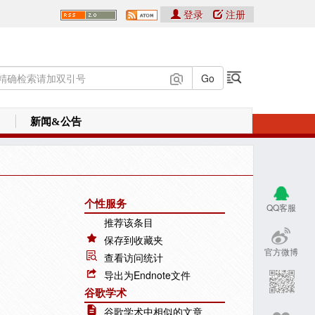
登录
注册
新闻&公告
个性服务
QQ客服
推荐该条目
保存到收藏夹
官方微博
查看访问统计
导出为Endnote文件
谷歌学术
谷歌学术中相似的文章