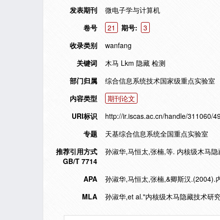
发表期刊
微电子学与计算机
卷号
21
期号:
3
收录类别
wanfang
关键词
木马 Lkm 隐藏 检测
部门归属
综合信息系统技术国家级重点实验室
内容类型
期刊论文
URI标识
http://ir.iscas.ac.cn/handle/311060/4
专题
天基综合信息系统全国重点实验室
推荐引用方式
孙淑华,马恒太,张楠,等. 内核级木马隐藏技
GB/T 7714
APA
孙淑华,马恒太,张楠,&卿斯汉.(200
MLA
孙淑华,et al."内核级木马隐藏技术研究