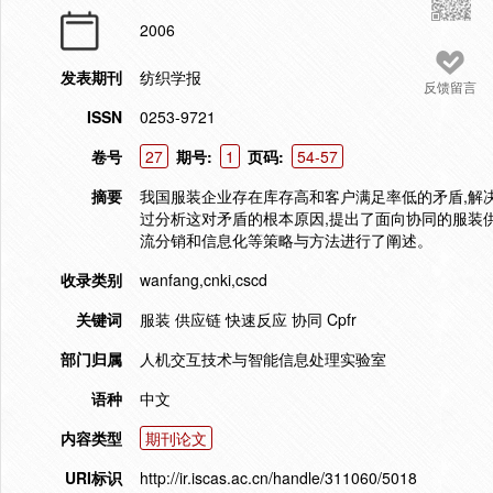
2006
发表期刊
纺织学报
反馈留言
ISSN
0253-9721
卷号
27
期号:
1
页码:
54-57
摘要
我国服装企业存在库存高和客户满足率低的矛盾,解
过分析这对矛盾的根本原因,提出了面向协同的服装
流分销和信息化等策略与方法进行了阐述。
收录类别
wanfang,cnki,cscd
关键词
服装 供应链 快速反应 协同 Cpfr
部门归属
人机交互技术与智能信息处理实验室
语种
中文
内容类型
期刊论文
URI标识
http://ir.iscas.ac.cn/handle/311060/5018