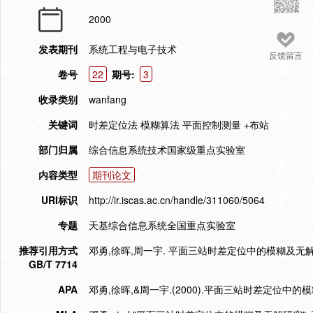
2000
发表期刊
系统工程与电子技术
反馈留言
卷号
22
期号:
3
收录类别
wanfang
关键词
时差定位法 模糊算法 平面控制测量 +布站
部门归属
综合信息系统技术国家级重点实验室
内容类型
期刊论文
URI标识
http://ir.iscas.ac.cn/handle/311060/5064
专题
天基综合信息系统全国重点实验室
推荐引用方式
邓勇,徐晖,周一宇. 平面三站时差定位中的模糊及无解研究[
GB/T 7714
APA
邓勇,徐晖,&周一宇.(2000).平面三站时差定位中的