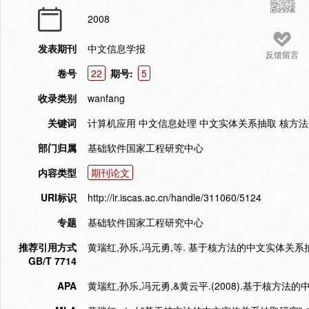
2008
发表期刊
中文信息学报
反馈留言
卷号
22
期号:
5
收录类别
wanfang
关键词
计算机应用 中文信息处理 中文实体关系抽取 核方法
部门归属
基础软件国家工程研究中心
内容类型
期刊论文
URI标识
http://ir.iscas.ac.cn/handle/311060/5124
专题
基础软件国家工程研究中心
推荐引用方式
黄瑞红,孙乐,冯元勇,等. 基于核方法的中文实体关系抽取研究
GB/T 7714
APA
黄瑞红,孙乐,冯元勇,&黄云平.(2008).基于核方法